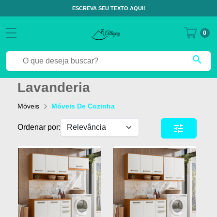
ESCREVA SEU TEXTO AQUI!
0
search
Lavanderia
Móveis
Móveis De Cozinha
tune
Ordenar por: