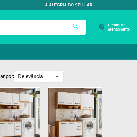
A ALEGRIA DO SEU LAR
search
Central de
contact_support
atendimento
ar por: