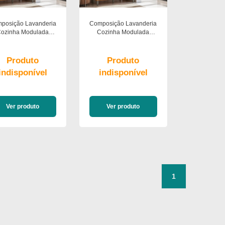
posição Lavanderia
Composição Lavanderia
ozinha Modulada
Cozinha Modulada
riare 3pc 7pt 2gav
Criare 3pc 8pt 2gav
Poliman Moveis
Poliman Moveis
Produto
Produto
indisponível
indisponível
Ver produto
Ver produto
1