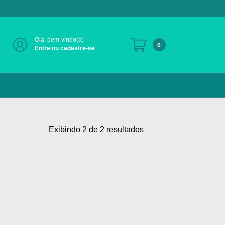
Olá, bem-vindo(a)
0
Entre ou cadastre-se
Exibindo 2 de 2 resultados