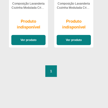
Composição Lavanderia
Composição Lavanderia
Cozinha Modulada Criare
Cozinha Modulada Criare
3pc 7pt 2gav Poliman
3pc 8pt 2gav Poliman
Moveis
Moveis
Produto
Produto
indisponível
indisponível
Ver produto
Ver produto
1