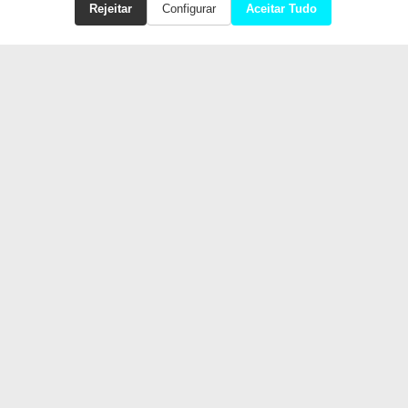
Rejeitar
Configurar
Aceitar Tudo
FORMAS DE PAGAMENTO
SELOS DE SEGURANÇA