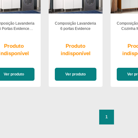
posição Lavanderia
Composição Lavanderia
Composição
6 Portas Evidence
6 portas Evidence
Cozinha 
Poliman Móveis
Criare 3p
Poliman
Produto
Produto
Pro
indisponível
indisponível
indisp
Ver produto
Ver produto
Ver p
1