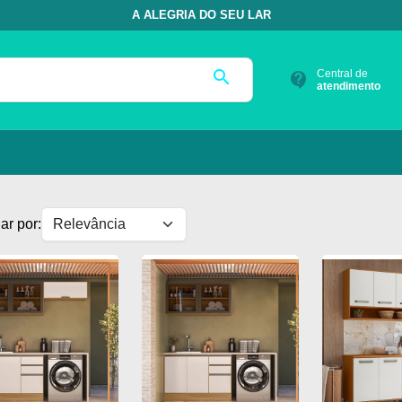
A ALEGRIA DO SEU LAR
search
Central de
contact_support
atendimento
ar por: