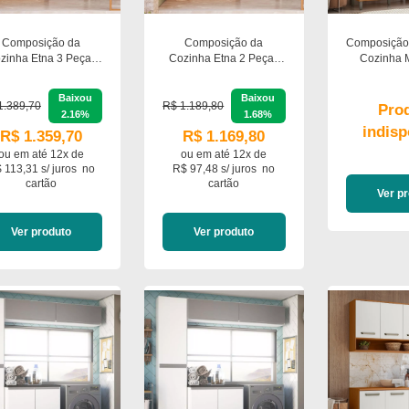
Composição da
Composição da
Composição
zinha Etna 3 Peças
Cozinha Etna 2 Peças
Cozinha 
para Lavanderia
para Lavanderia com
Criare 3p
Poliman Móveis
Armário 2 Portas
Poliman
Baixou
Baixou
Poliman
1.389,70
R$ 1.189,80
Pro
2.16%
1.68%
indisp
R$ 1.359,70
R$ 1.169,80
ou em
até 12x de
ou em
até 12x de
 113,31 s/ juros
no
R$ 97,48 s/ juros
no
cartão
cartão
Ver p
Ver produto
Ver produto