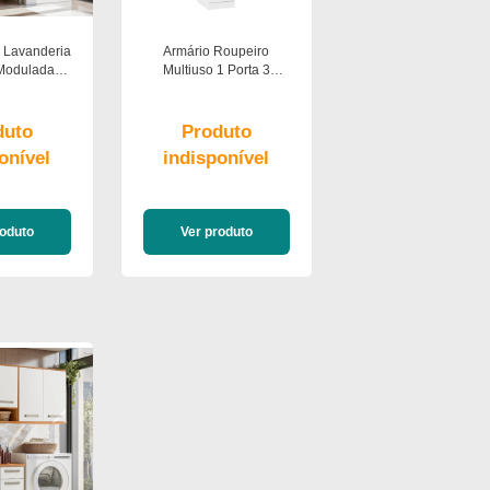
 Lavanderia
Armário Roupeiro
Modulada
Multiuso 1 Porta 3
c 7pt 2gav
Prateleiras Star Poliman
 Moveis
Móveis
duto
Produto
onível
indisponível
roduto
Ver produto