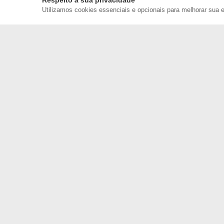
Respeito à sua privacidade
Utilizamos cookies essenciais e opcionais para melhorar sua 
ATENDIM
Nosso
call
(43) 
(43) 
Onde e
Rodovia 