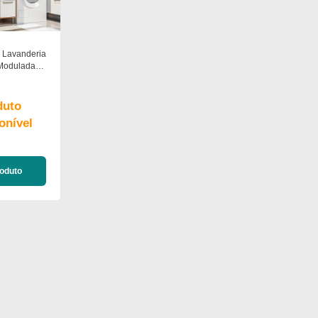
 Lavanderia
Modulada
c 8pt 2gav
 Moveis
duto
onível
roduto