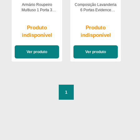
Armário Roupeiro
Composição Lavanderia
Multiuso 1 Porta 3
6 Portas Evidence
Prateleiras Star Poliman
Poliman Móveis
Móveis
Produto
Produto
indisponível
indisponível
Ver produto
Ver produto
1