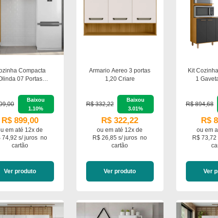
ozinha Compacta
Armario Aereo 3 portas
Kit Cozinha
Olinda 07 Portas
1,20 Criare
1 Gaveta
Poliman Móveis
Pol
Baixou
Baixou
09,00
R$ 332,22
R$ 894,68
1.10%
3.01%
R$ 899,00
R$ 322,22
R$ 8
ou em
até 12x de
ou em
até 12x de
ou em
a
 74,92 s/ juros
no
R$ 26,85 s/ juros
no
R$ 73,72 
cartão
cartão
ca
Ver produto
Ver produto
Ver p