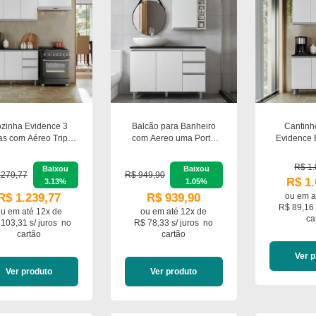
zinha Evidence 3
Balcão para Banheiro
Cantinh
as com Aéreo Triplo
com Aereo uma Porta
Evidence 
alcão 120cm com
Evidence
com Tampo
po Poliman Móveis
Aé
R$ 1.
Baixou
Baixou
.279,77
R$ 949,90
R$ 1.
3.13%
1.05%
R$ 1.239,77
R$ 939,90
ou em
a
R$ 89,16 
ou em
até 12x de
ou em
até 12x de
ca
103,31 s/ juros
no
R$ 78,33 s/ juros
no
cartão
cartão
Ver p
Ver produto
Ver produto