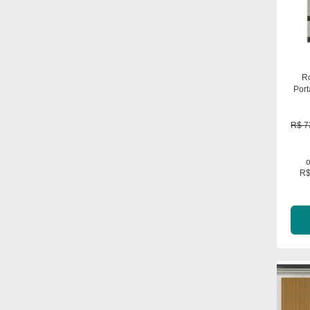
Ro
Port
R$ 7
R$