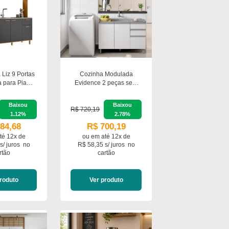
 Liz 9 Portas
Cozinha Modulada
 para Pia
Evidence 2 peças sem
iman
Tampo Poliman Móveis
Baixou
Baixou
R$ 720,19
1.12%
2.78%
84,68
R$ 700,19
té 12x de
ou em
até 12x de
s/ juros
no
R$ 58,35 s/ juros
no
rtão
cartão
roduto
Ver produto