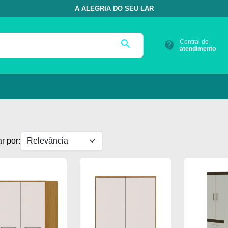
A ALEGRIA DO SEU LAR
search
Central de
contact_support
atendimento
r por: