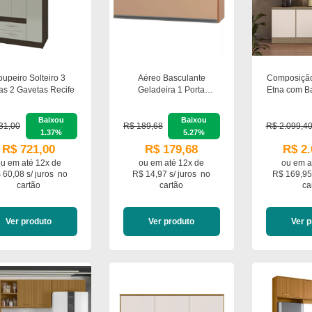
upeiro Solteiro 3
Aéreo Basculante
Composição
as 2 Gavetas Recife
Geladeira 1 Porta
Etna com B
Evidence Poliman
Balcão 
Móveis
Tampo Pol
Baixou
Baixou
31,00
R$ 189,68
R$ 2.099,4
1.37%
5.27%
R$ 721,00
R$ 179,68
R$ 2.
ou em
até 12x de
ou em
até 12x de
ou em
a
 60,08 s/ juros
no
R$ 14,97 s/ juros
no
R$ 169,95
cartão
cartão
ca
Ver produto
Ver produto
Ver p