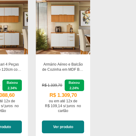
ari 4 Peças
Armário Aéreo e Balcão
o 120cm com
de Cozinha em MDF Bari
iman Móveis
com Tampo Poliman
Móveis
Baixou
Baixou
0
R$ 1.339,70
2.34%
2.24%
088,60
R$ 1.309,70
té 12x de
ou em
até 12x de
 s/ juros
no
R$ 109,14 s/ juros
no
rtão
cartão
roduto
Ver produto