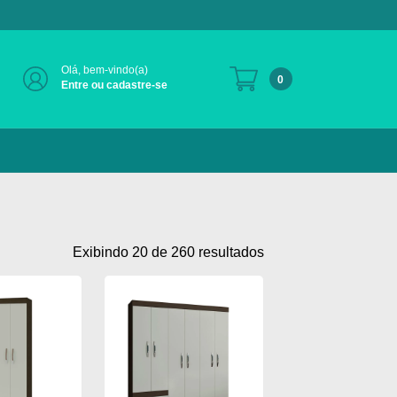
Olá, bem-vindo(a)
0
Entre ou cadastre-se
Exibindo 20 de 260 resultados