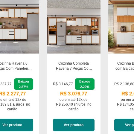
ozinha Ravena 6
Cozinha Completa
Cozinha B
ças Com Paneleiro
Ravena 7 Peças Com
com Balcã
lo 2 Portas Poliman
Paneleiro Cristaleira
Tampo Pol
Móveis
Com Led Poliman
Baixou
Baixou
Móveis
.337,77
R$ 3.146,77
R$ 2.138,6
2.57%
2.22%
R$ 2.277,77
R$ 3.076,77
R$ 2.
ou em
até 12x de
ou em
até 12x de
ou em
a
189,81 s/ juros
no
R$ 256,40 s/ juros
no
R$ 174,05
cartão
cartão
ca
Ver produto
Ver produto
Ver p