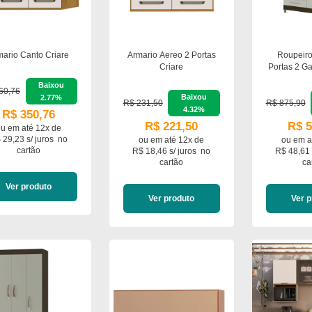
mario Canto Criare
Armario Aereo 2 Portas
Roupeiro
Criare
Portas 2 G
Baixou
60,76
Baixou
2.77%
R$ 231,50
R$ 875,90
4.32%
R$ 350,76
R$ 221,50
R$ 5
ou em
até 12x de
 29,23 s/ juros
no
ou em
até 12x de
ou em
a
cartão
R$ 18,46 s/ juros
no
R$ 48,61 
cartão
ca
Ver produto
Ver produto
Ver p