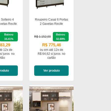
 Solteiro 4
Roupeiro Casal 6 Portas
avetas Recife
2 Gavetas Recife
Baixou
Baixou
R$ 1.152,00
33.41%
32.69%
83,29
R$ 775,46
té 12x de
ou em
até 12x de
s/ juros
no
R$ 64,62 s/ juros
no
rtão
cartão
roduto
Ver produto