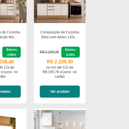
 de Cozinha
Composição de Cozinha
alcão 80cm e
Etna com Aéreo 120cm
120cm com
Vidro e Nicho Micro-
iman Móveis
ondas Poliman Móveis
Baixou
Baixou
0
R$ 2.299,30
2.86%
3.04%
039,40
R$ 2.229,30
té 12x de
ou em
até 12x de
 s/ juros
no
R$ 185,78 s/ juros
no
rtão
cartão
roduto
Ver produto