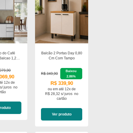
o do Café
Balcão 2 Portas Day 0,80
Balcao 1,20
Cm Com Tampo
 e Armário
reo
079,90
Baixou
R$ 349,90
069,90
2.86%
R$ 339,90
té 12x de
s/ juros
no
ou em
até 12x de
rtão
R$ 28,32 s/ juros
no
cartão
roduto
Ver produto