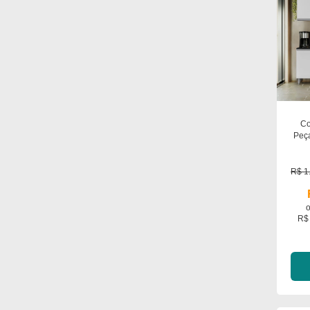
Co
Peç
B
Tam
R$ 1
R$ 