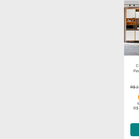
C
Pe
Dup
R$ 2
R$ 