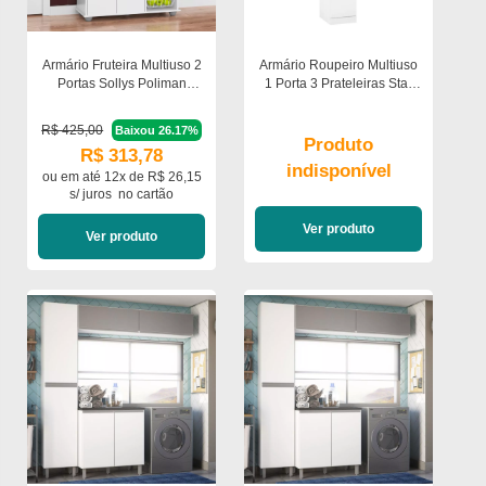
Armário Fruteira Multiuso 2
Armário Roupeiro Multiuso
Portas Sollys Poliman
1 Porta 3 Prateleiras Star
Móveis
Poliman Móveis
R$ 425,00
Baixou 26.17%
Produto
R$ 313,78
indisponível
ou em
até 12x de R$ 26,15
s/ juros
no cartão
Ver produto
Ver produto