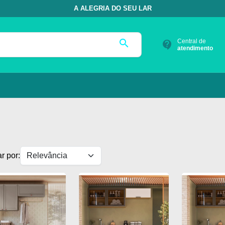
A ALEGRIA DO SEU LAR
search
Central de
contact_support
atendimento
r por: