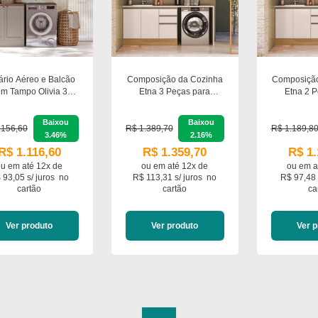
ário Aéreo e Balcão
Composição da Cozinha
Composição
m Tampo Olivia 3
Etna 3 Peças para
Etna 2 P
Peças Poliman
Lavanderia Poliman
Lavanderia
Móveis
2 Porta
Baixou
Baixou
.156,60
R$ 1.389,70
R$ 1.189,8
3.46%
2.16%
R$ 1.116,60
R$ 1.359,70
R$ 1.
ou em
até 12x de
ou em
até 12x de
ou em
a
 93,05 s/ juros
no
R$ 113,31 s/ juros
no
R$ 97,48 
cartão
cartão
ca
Ver produto
Ver produto
Ver p