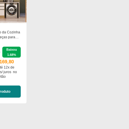
 da Cozinha
eças para
 com Armário
s Poliman
Baixou
0
1.68%
169,80
té 12x de
s/ juros
no
rtão
roduto