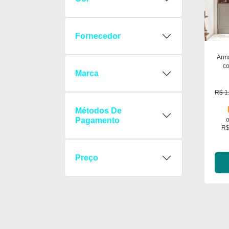
Fornecedor
Arm
co
Marca
R$ 1
Métodos De
Pagamento
R$
Preço