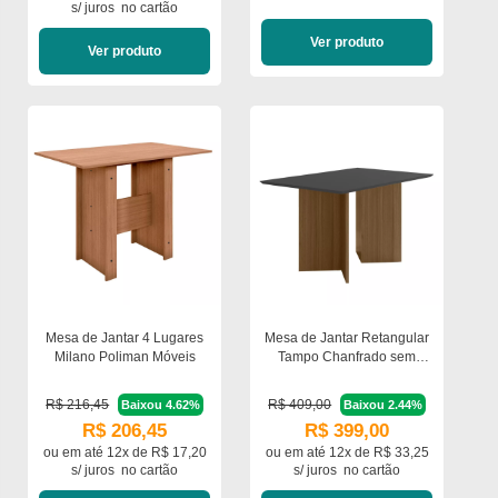
s/ juros
no cartão
Ver produto
Ver produto
Mesa de Jantar 4 Lugares
Mesa de Jantar Retangular
Milano Poliman Móveis
Tampo Chanfrado sem
Vidro 136cm Helo Poliman
Móveis
R$ 216,45
R$ 409,00
Baixou 4.62%
Baixou 2.44%
R$ 206,45
R$ 399,00
ou em
até 12x de R$ 17,20
ou em
até 12x de R$ 33,25
s/ juros
no cartão
s/ juros
no cartão