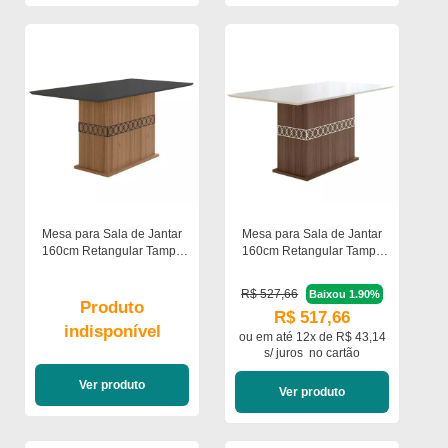
Mesa para Sala de Jantar
Mesa para Sala de Jantar
160cm Retangular Tampo
160cm Retangular Tampo
Chanfrado Agata Poliman
Chanfrado Agata Poliman
R$ 527,66
Baixou 1.90%
Produto
R$ 517,66
indisponível
ou em
até 12x de R$ 43,14
s/ juros
no cartão
Ver produto
Ver produto