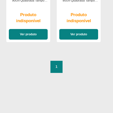
90cm Quadrada Tampo
90cm Quadrada Tampo
Chanfrado Isis Poliman
Chanfrado Isis Poliman
Produto
Produto
indisponível
indisponível
Ver produto
Ver produto
1