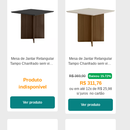
Mesa de Jantar Retangular
Mesa de Jantar Retangular
Tampo Chanfrado sem vidro
Tampo Chanfrado sem vidro
90cm Helô Poliman Móveis
90cm Helô Poliman Móveis
R$ 369,90
Baixou 15.72%
Produto
R$ 311,76
indisponível
ou em
até 12x de R$ 25,98
s/ juros
no cartão
Ver produto
Ver produto