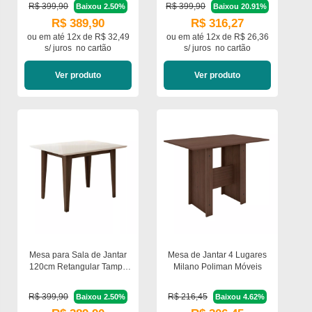
R$ 399,90
R$ 399,90
Baixou 2.50%
Baixou 20.91%
R$ 389,90
R$ 316,27
ou em
até 12x de R$ 32,49
ou em
até 12x de R$ 26,36
s/ juros
no cartão
s/ juros
no cartão
Ver produto
Ver produto
Mesa para Sala de Jantar
Mesa de Jantar 4 Lugares
120cm Retangular Tampo
Milano Poliman Móveis
Chanfrado Kate Poliman
R$ 399,90
R$ 216,45
Baixou 2.50%
Baixou 4.62%