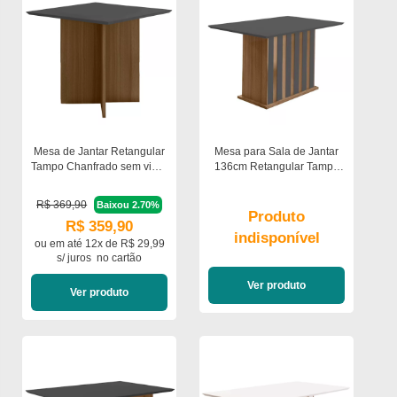
Mesa de Jantar Retangular
Mesa para Sala de Jantar
Tampo Chanfrado sem vidro
136cm Retangular Tampo
90cm Helô Poliman Móveis
Chanfrado Amalia Poliman
R$ 369,90
Baixou 2.70%
Produto
R$ 359,90
indisponível
ou em
até 12x de R$ 29,99
s/ juros
no cartão
Ver produto
Ver produto