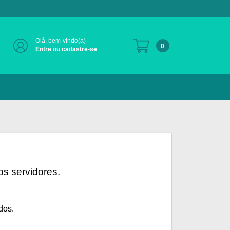
Olá, bem-vindo(a)
0
Entre ou cadastre-se
s servidores.
dos.