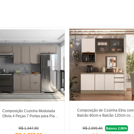
Composição de Cozinha Etna com
Composição Cozinha Modulada
Balcão 80cm e Balcão 120cm com
Olivia 4 Peças 7 Portas para Pia
Tampo Poliman Móveis
Poliman Móveis
R$ 1.347,90
R$ 2.099,40
Baixou 2.86%