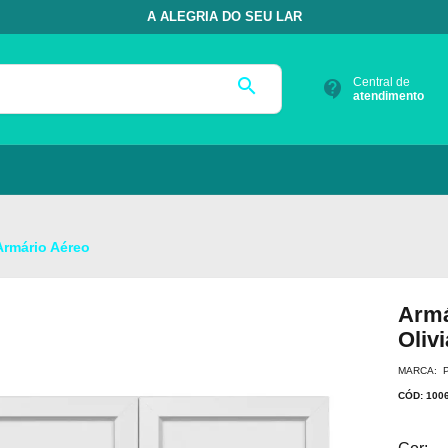
A ALEGRIA DO SEU LAR
search
Central de
contact_support
atendimento
Armário Aéreo
Armá
Olivi
MARCA: 
CÓD: 100