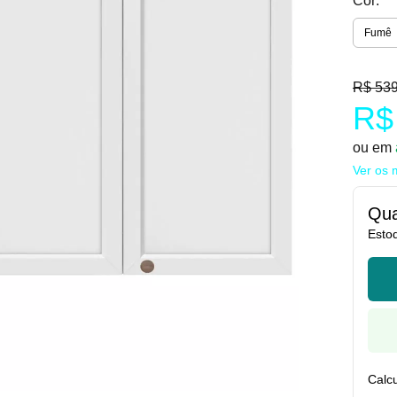
Cor:
Fumê
R$ 539
R$
ou em
Ver os 
Qua
Esto
Calcu