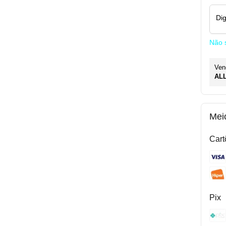
Di
Não 
Ven
AL
Mei
Cart
Pix