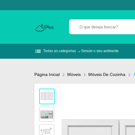
list
Todas as categorias
Simule o seu ambiente
Página Inicial
Móveis
Móveis De Cozinha