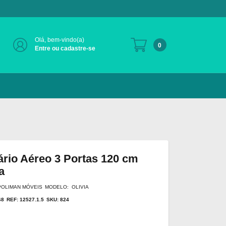
Olá, bem-vindo(a)
0
Entre ou cadastre-se
rio Aéreo 3 Portas 120 cm
a
POLIMAN MÓVEIS
MODELO: OLIVIA
68
REF: 12527.1.5
SKU: 824