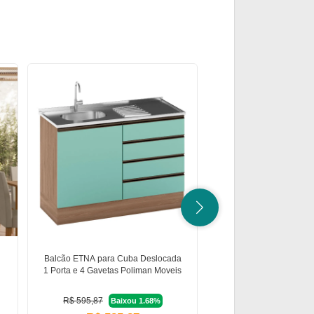
Balcão ETNA para Cuba Deslocada
Kit Cozinha 04 Porta
1 Porta e 4 Gavetas Poliman Moveis
New Izis Poliman
R$ 595,87
R$ 679,90
Baixou 1.68%
Baixou