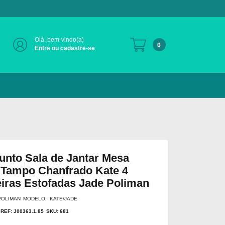
Olá, bem-vindo(a)
0
Entre ou cadastre-se
unto Sala de Jantar Mesa
Tampo Chanfrado Kate 4
iras Estofadas Jade Poliman
POLIMAN
MODELO: KATE/JADE
REF: J00363.1.85
SKU: 681