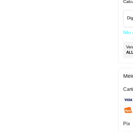
Calcu
Di
Não 
Ven
AL
Mei
Cart
Pix