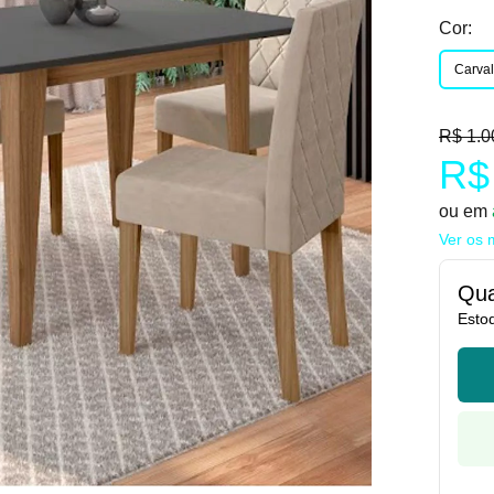
Cor:
Carval
R$ 1.0
R$
ou em
Ver os 
Qua
Esto