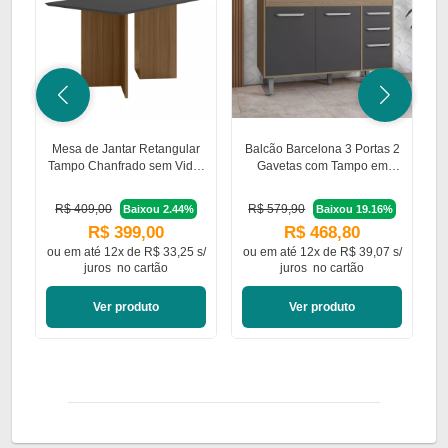
Mesa de Jantar Retangular
Balcão Barcelona 3 Portas 2
A
Tampo Chanfrado sem Vidro
Gavetas com Tampo em
136cm Helo Poliman Móveis
MDP Poliman Móveis
R$ 409,00
R$ 579,90
Baixou 2.44%
Baixou 19.16%
R$ 399,00
R$ 468,80
ou em
até 12x de R$ 33,25 s/
ou em
até 12x de R$ 39,07 s/
o
juros
no cartão
juros
no cartão
Ver produto
Ver produto