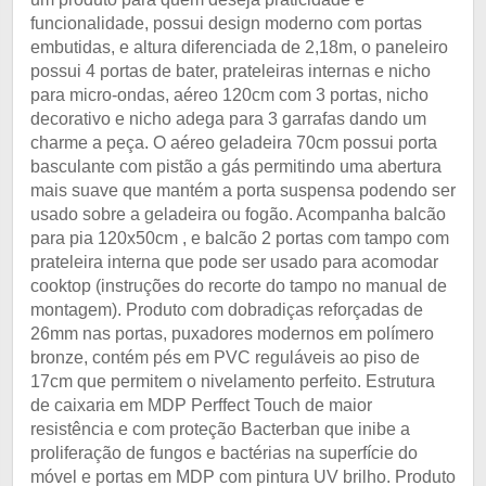
funcionalidade, possui design moderno com portas
embutidas, e altura diferenciada de 2,18m, o paneleiro
possui 4 portas de bater, prateleiras internas e nicho
para micro-ondas, aéreo 120cm com 3 portas, nicho
decorativo e nicho adega para 3 garrafas dando um
charme a peça. O aéreo geladeira 70cm possui porta
basculante com pistão a gás permitindo uma abertura
mais suave que mantém a porta suspensa podendo ser
usado sobre a geladeira ou fogão. Acompanha balcão
para pia 120x50cm , e balcão 2 portas com tampo com
prateleira interna que pode ser usado para acomodar
cooktop (instruções do recorte do tampo no manual de
montagem). Produto com dobradiças reforçadas de
26mm nas portas, puxadores modernos em polímero
bronze, contém pés em PVC reguláveis ao piso de
17cm que permitem o nivelamento perfeito. Estrutura
de caixaria em MDP Perffect Touch de maior
resistência e com proteção Bacterban que inibe a
proliferação de fungos e bactérias na superfície do
móvel e portas em MDP com pintura UV brilho. Produto