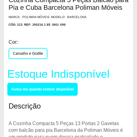
Pia e Cuba Barcelona Poliman Móveis
MARCA: POLIMAN MÓVEIS
MODELO: BARCELONA
CÓD: 213
REF: J00216.1.85
SKU: 696
Cor:
Carvalho e Grafite
Estoque Indisponível
Avise-me quando estiver disponível
Descrição
A Cozinha Compacta 5 Peças 13 Portas 2 Gavetas
com balcão para pia Barcelona da Poliman Móveis é
um produto para quem deseja praticidade e