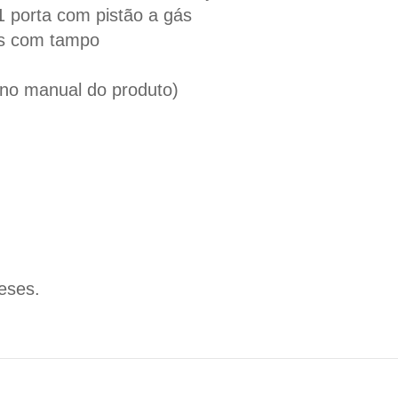
1 porta com pistão a gás
as com tampo
no manual do produto)
eses.