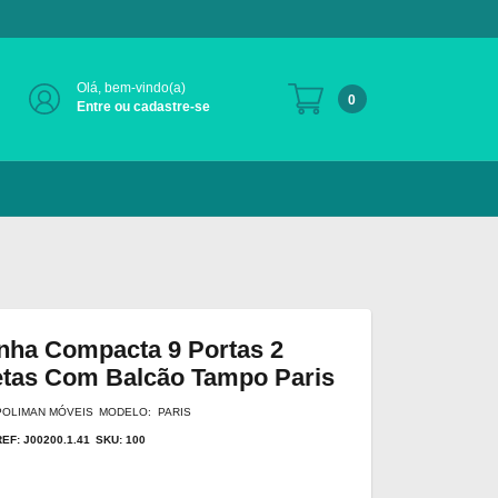
Olá, bem-vindo(a)
0
Entre ou cadastre-se
nha Compacta 9 Portas 2
tas Com Balcão Tampo Paris
POLIMAN MÓVEIS
MODELO: PARIS
REF: J00200.1.41
SKU: 100