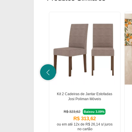
Kit 2 Cadeiras de Jantar Estofadas
Josi Poliman Móveis
R$ 323,62
Baixou 3.09%
R$ 313,62
ou em
até 12x de R$ 26,14 s/ juros
no cartão