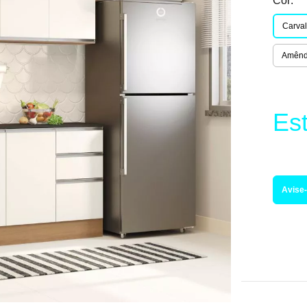
Cor:
Carval
Amênd
Es
Avise-