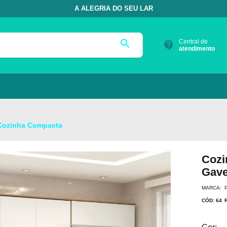
A ALEGRIA DO SEU LAR
search
Central de
contact_support
atendimento
Cozinha Compacta
Cozi
Gave
MARCA: 
CÓD: 64