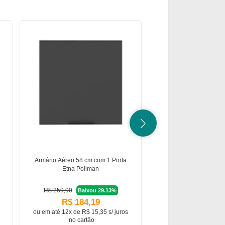
1
Armário Aéreo 58 cm com 1 Porta
Mesa de Jantar 4 Lug
Etna Poliman
Poliman Móv
R$ 259,90
R$ 216,45
Baixou 29.13%
Baixo
R$ 184,19
R$ 206,4
ou em
até 12x de R$ 15,35 s/ juros
ou em
até 12x de R$ 17
no cartão
no cartão