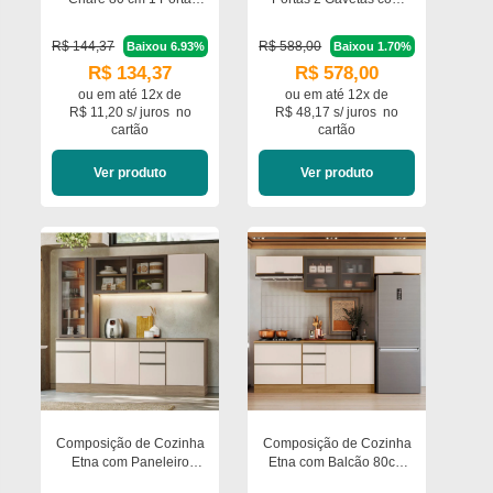
Basculante Poliman
Tampo em MDP Poliman
Móveis
R$ 144,37
R$ 588,00
Baixou 6.93%
Baixou 1.70%
R$ 134,37
R$ 578,00
ou em
até 12x de
ou em
até 12x de
R$ 11,20 s/ juros
no
R$ 48,17 s/ juros
no
cartão
cartão
Ver produto
Ver produto
Composição de Cozinha
Composição de Cozinha
Etna com Paneleiro
Etna com Balcão 80cm
Cristaleira Poliman
para Cooktop e Aéreo