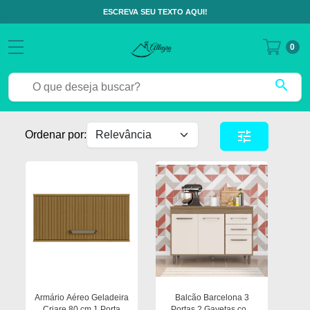
ESCREVA SEU TEXTO AQUI!
0
search
tune
Ordenar por:
Armário Aéreo Geladeira
Balcão Barcelona 3
Criare 80 cm 1 Porta
Portas 2 Gavetas com