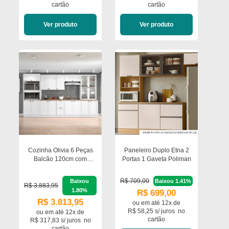
cartão
cartão
Ver produto
Ver produto
Cozinha Olivia 6 Peças
Paneleiro Duplo Etna 2
Balcão 120cm com
Portas 1 Gaveta Poliman
Tampo Balcão 80cm para
Cooktop e Paneleiro
R$ 709,00
Baixou
Baixou 1.41%
Cristaleira Poliman
R$ 3.883,95
1.80%
R$ 699,00
Móveis
R$ 3.813,95
ou em
até 12x de
R$ 58,25 s/ juros
no
ou em
até 12x de
cartão
R$ 317,83 s/ juros
no
cartão