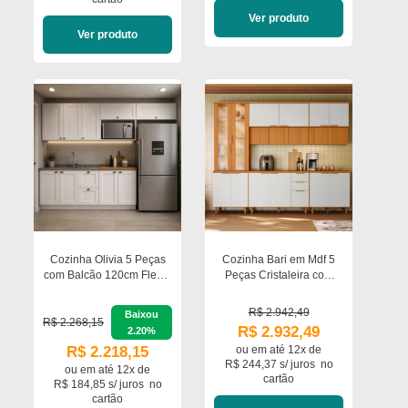
Ver produto
Ver produto
Cozinha Olivia 5 Peças
Cozinha Bari em Mdf 5
com Balcão 120cm Flex e
Peças Cristaleira com
Nicho Micro-ondas
Led
Poliman Móveis
R$ 2.942,49
Baixou
R$ 2.268,15
R$ 2.932,49
2.20%
R$ 2.218,15
ou em
até 12x de
R$ 244,37 s/ juros
no
ou em
até 12x de
cartão
R$ 184,85 s/ juros
no
cartão