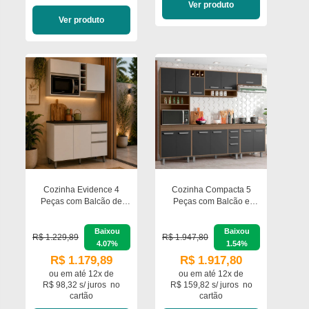
Ver produto
Ver produto
Cozinha Evidence 4
Cozinha Compacta 5
Peças com Balcão de
Peças com Balcão e
120cm com Tampo
Tampo Barcelona
Armário para Micro-ondas
Poliman Móveis
Baixou
Baixou
e Nicho Garrafeiro
R$ 1.229,89
R$ 1.947,80
4.07%
1.54%
Poliman Móveis
R$ 1.179,89
R$ 1.917,80
ou em
até 12x de
ou em
até 12x de
R$ 98,32 s/ juros
no
R$ 159,82 s/ juros
no
cartão
cartão