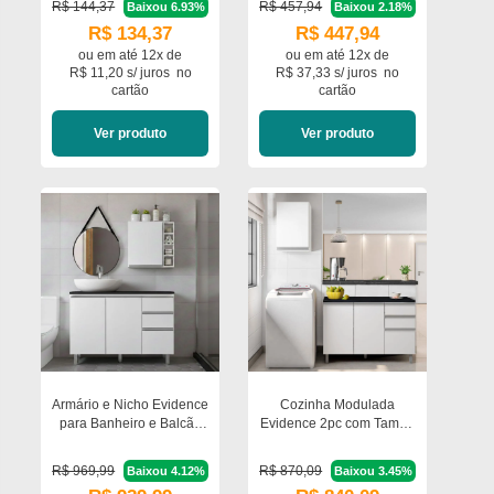
R$ 144,37
R$ 457,94
Baixou 6.93%
Baixou 2.18%
Poliman Móveis
R$ 134,37
R$ 447,94
ou em
até 12x de
ou em
até 12x de
R$ 11,20 s/ juros
no
R$ 37,33 s/ juros
no
cartão
cartão
Ver produto
Ver produto
Armário e Nicho Evidence
Cozinha Modulada
para Banheiro e Balcão
Evidence 2pc com Tampo
120cm com Tampo
Poliman Móveis
Poliman Móveis
R$ 969,99
R$ 870,09
Baixou 4.12%
Baixou 3.45%