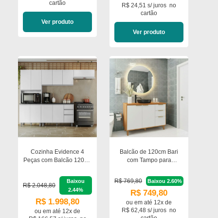
cartão
R$ 24,51 s/ juros
no
cartão
Ver produto
Ver produto
Cozinha Evidence 4
Balcão de 120cm Bari
Peças com Balcão 120cm
com Tampo para
com Tampo e Paneleiro
Banheiro Poliman Móveis
Duplo Poliman Móveis
R$ 769,80
Baixou
Baixou 2.60%
R$ 2.048,80
2.44%
R$ 749,80
R$ 1.998,80
ou em
até 12x de
R$ 62,48 s/ juros
no
ou em
até 12x de
cartão