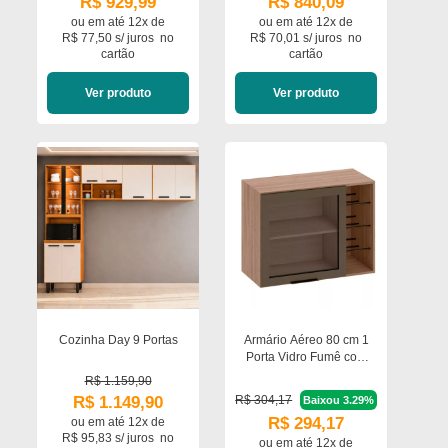
R$ 929,99
R$ 840,09
ou em
até 12x de
ou em
até 12x de
R$ 77,50 s/ juros
no
R$ 70,01 s/ juros
no
cartão
cartão
Ver produto
Ver produto
Cozinha Day 9 Portas
Armário Aéreo 80 cm 1
Porta Vidro Fumê com
Adega Etna Poliman
R$ 1.159,90
Móveis
R$ 1.149,90
R$ 304,17
Baixou 3.29%
R$ 294,17
ou em
até 12x de
R$ 95,83 s/ juros
no
ou em
até 12x de