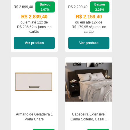
Móveis
120cm Vidro Poliman
Baixou
Baixou
Móveis
R$ 2.899,40
R$ 2.209,40
2.07%
2.26%
R$ 2.839,40
R$ 2.159,40
ou em
até 12x de
ou em
até 12x de
R$ 236,62 s/ juros
no
R$ 179,95 s/ juros
no
cartão
cartão
Ver produto
Ver produto
Armario de Geladeira 1
Cabeceira Extensível
Porta Criare
Cama Solteiro, Casal e
Queen com Mesa de
Cabeceira Maceió