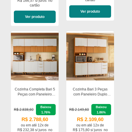
R$ 166,57 s/ juros
no
cartão
Ver produto
Ver produto
Cozinha Completa Bari 5
Cozinha Bari 3 Peças
Peças com Paneleiro
com Paneleiro Duplo
Duplo 6 Portas Poliman
Balcão 120cm com
Móveis
Tampo e Aéreo 120cm
Baixou
Baixou
Poliman Móveis
R$ 2.838,60
R$ 2.149,60
1.76%
1.86%
R$ 2.788,60
R$ 2.109,60
ou em
até 12x de
ou em
até 12x de
R$ 232,38 s/ juros
no
R$ 175,80 s/ juros
no