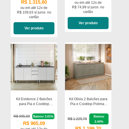
R$ 1.315,60
ou em
até 12x de
R$ 74,99 s/ juros
no
ou em
até 12x de
cartão
R$ 109,63 s/ juros
no
cartão
Ver produto
Ver produto
Kit Evidence 2 Balcões
Kit Olívia 2 Balcões para
para Pia e Cooktop
Pia e Cooktop Poliman
Poliman Móveis
Móveis
R$ 995,09
Baixou 3.01%
Baixou
R$ 1.229,70
2.44%
R$ 965,09
R$ 1.199,70
ou em
até 12x de