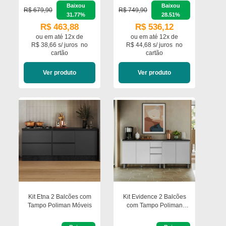
Baixou
Baixou
R$ 679,90
R$ 749,90
31.77%
28.51%
R$ 463,88
R$ 536,12
ou em
até 12x de
ou em
até 12x de
R$ 38,66 s/ juros
no
R$ 44,68 s/ juros
no
cartão
cartão
Ver produto
Ver produto
Kit Etna 2 Balcões com
Kit Evidence 2 Balcões
Tampo Poliman Móveis
com Tampo Poliman
Móveis