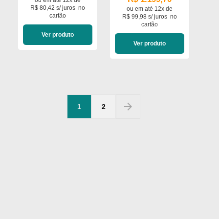
R$ 80,42 s/ juros
no
ou em
até 12x de
cartão
R$ 99,98 s/ juros
no
cartão
Ver produto
Ver produto
arrow_forward
1
2