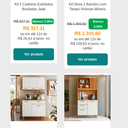
Kit 2 Cadeiras Estofadas
Kit Olívia 2 Balcões com
Bordadas Jade
Tampo Poliman Móveis
R$ 327,11
Baixou 3.06%
Baixou
R$ 1.355,60
2.95%
R$ 317,11
R$ 1.315,60
ou em
até 12x de
R$ 26,43 s/ juros
no
ou em
até 12x de
cartão
R$ 109,63 s/ juros
no
cartão
Ver produto
Ver produto