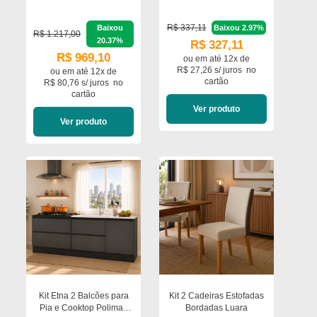
Móveis
R$ 337,11
Baixou
Baixou 2.97%
R$ 1.217,00
20.37%
R$ 327,11
R$ 969,10
ou em
até 12x de
R$ 27,26 s/ juros
no
ou em
até 12x de
cartão
R$ 80,76 s/ juros
no
cartão
Ver produto
Ver produto
Kit Etna 2 Balcões para
Kit 2 Cadeiras Estofadas
Pia e Cooktop Poliman
Bordadas Luara