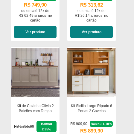
R$ 749,90
R$ 313,62
ou em
até 12x de
ou em
até 12x de
R$ 62,49 s/ juros
no
R$ 26,14 s/ juros
no
cartão
cartão
Ver produto
Ver produto
Kit de Cozinha Olívia 2
Kit Sicilia Largo Ripado 6
Balcões com Tampo
Portas 2 Gavetas
Poliman Móveis
R$ 909,90
Baixou
Baixou 1.10%
R$ 1.355,60
2.95%
R$ 899,90