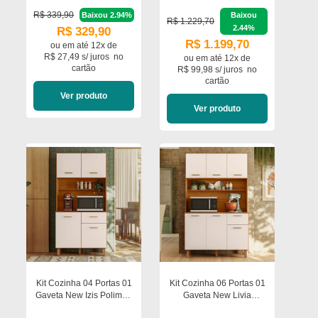
R$ 339,90
Baixou 2.94%
Baixou
R$ 1.229,70
2.44%
R$ 329,90
R$ 1.199,70
ou em
até 12x de
R$ 27,49 s/ juros
no
ou em
até 12x de
cartão
R$ 99,98 s/ juros
no
cartão
Ver produto
Ver produto
Kit Cozinha 04 Portas 01
Kit Cozinha 06 Portas 01
Gaveta New Izis Poliman
Gaveta New Livia
Móveis
Poliman Móveis