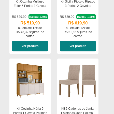
Kit Cozinha Multiuso
Kit Sicilia Piccolo Ripado
Ester 5 Portas 1 Gaveta
3 Portas 2 Gavetas
R$ 529,90
R$ 629,90
Baixou 1.89%
Baixou 1.59%
R$ 519,90
R$ 619,90
ou em
até 12x de
ou em
até 12x de
R$ 43,32 s/ juros
no
R$ 51,66 s/ juros
no
cartão
cartão
Ver produto
Ver produto
Kit Cozinha Núria 9
Kit 2 Cadeiras de Jantar
Portas 1 Gaveta Poliman
Estofadas Jade Poliman