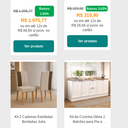
Móveis
R$ 329,90
Baixou
Baixou 3.03%
R$ 1.095,77
1.83%
R$ 319,90
R$ 1.075,77
ou em
até 12x de
R$ 26,66 s/ juros
no
ou em
até 12x de
cartão
R$ 89,65 s/ juros
no
cartão
Ver produto
Ver produto
Kit 2 Cadeiras Estofadas
Kit de Cozinha Olívia 2
Bordadas Julia
Balcões para Pia e
Cooktop Poliman Móveis